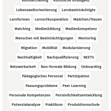
Konflikttraining
Künstliche Intelligenz
Lebensweltorientierung
Lernbeeinträchtigte
Lernformen
Lernortkooperation
Mädchen/Frauen
Matching
Medienbildung
Medienkompetenz
Menschen mit Beeinträchtigungen
Mentoring
Migration
Mobilität
Modularisierung
Nachhaltigkeit
Nachqualifizierung
NEETS
Netzwerkarbeit
Non-formale Bildung
Onboarding
Pädagogisches Personal
Partizipation
Passungsprobleme
Peer Learning
Personale Kompetenzen
Persönlichkeitsentwicklung
Potenzialanalyse
Praktikum
Produktionsschule