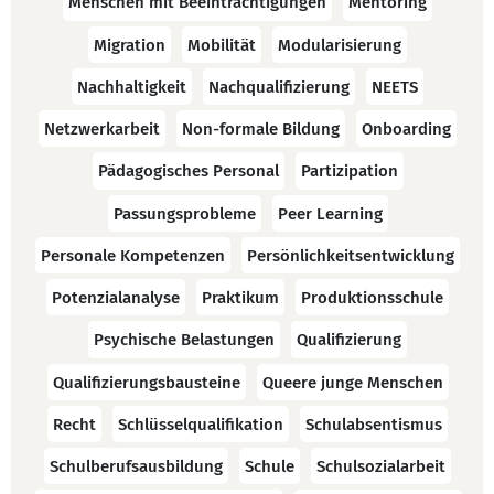
Menschen mit Beeinträchtigungen
Mentoring
Migration
Mobilität
Modularisierung
Nachhaltigkeit
Nachqualifizierung
NEETS
Netzwerkarbeit
Non-formale Bildung
Onboarding
Pädagogisches Personal
Partizipation
Passungsprobleme
Peer Learning
Personale Kompetenzen
Persönlichkeitsentwicklung
Potenzialanalyse
Praktikum
Produktionsschule
Psychische Belastungen
Qualifizierung
Qualifizierungsbausteine
Queere junge Menschen
Recht
Schlüsselqualifikation
Schulabsentismus
Schulberufsausbildung
Schule
Schulsozialarbeit