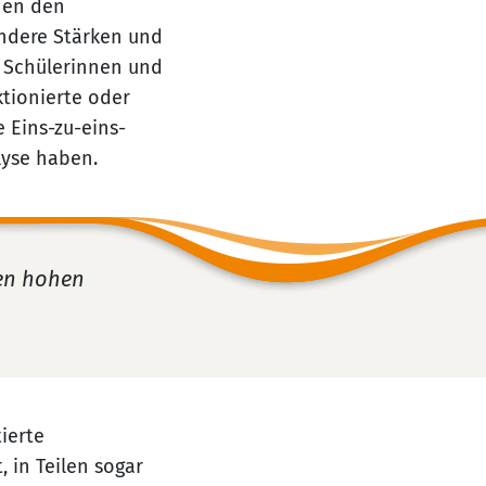
hen den
andere Stärken und
r Schülerinnen und
ktionierte oder
 Eins-zu-eins-
lyse haben.
nen hohen
ierte
 in Teilen sogar