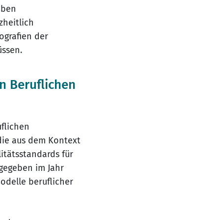
aben
heitlich
ografien der
üssen.
n Beruflichen
uflichen
die aus dem Kontext
itätsstandards für
sgegeben im Jahr
odelle beruflicher