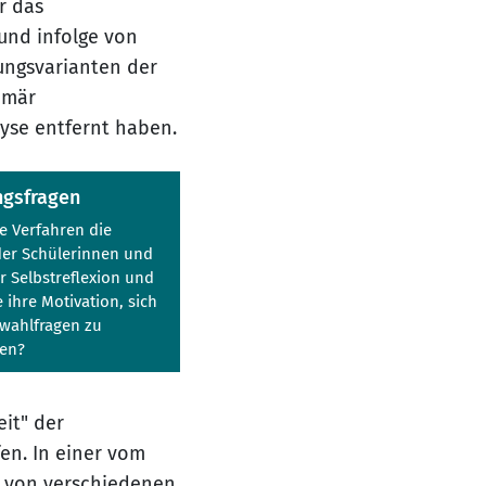
r das
und infolge von
ungsvarianten der
imär
yse entfernt haben.
ngsfragen
e Verfahren die
der Schülerinnen und
r Selbstreflexion und
e ihre Motivation, sich
swahlfragen zu
gen?
it" der
en. In einer vom
e von verschiedenen