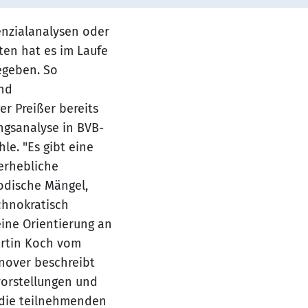
enzialanalysen oder
en hat es im Laufe
egeben. So
und
r Preißer bereits
ngsanalyse in BVB-
le. "Es gibt eine
erhebliche
odische Mängel,
chnokratisch
ine Orientierung an
rtin Koch vom
nover beschreibt
vorstellungen und
die teilnehmenden