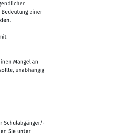
gendlicher
 Bedeutung einer
rden.
mit
einen Mangel an
sollte, unabhängig
er Schulabgänger/-
nen Sie unter