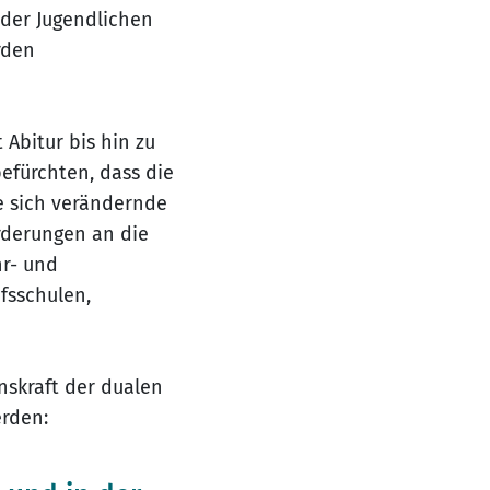
l der Jugendlichen
rden
Abitur bis hin zu
efürchten, dass die
e sich verändernde
rderungen an die
hr- und
fsschulen,
onskraft der dualen
erden: