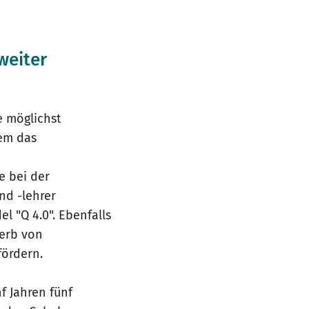
weiter
e möglichst
rem das
e bei der
nd -lehrer
el "Q 4.0". Ebenfalls
werb von
fördern.
 Jahren fünf