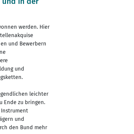
 und in der
ewonnen werden. Hier
stellenakquise
nnen und Bewerbern
ine
tere
ildung und
ngsketten.
gendlichen leichter
u Ende zu bringen.
n Instrument
rägern und
durch den Bund mehr