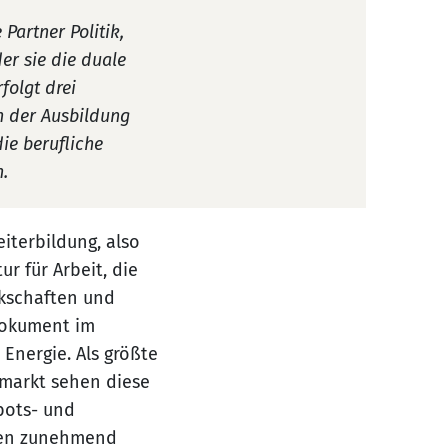
Partner Politik,
er sie die duale
folgt drei
n der Ausbildung
die berufliche
.
eiterbildung, also
r für Arbeit, die
kschaften und
Dokument im
Energie. Als größte
markt sehen diese
bots- und
onen zunehmend