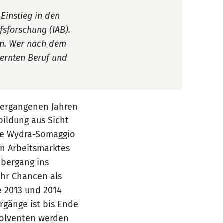
 Einstieg in den
ufsforschung (IAB).
en. Wer nach dem
lernten Beruf und
vergangenen Jahren
bildung aus Sicht
ele Wydra-Somaggio
n Arbeitsmarktes
Übergang ins
ehr Chancen als
e 2013 und 2014
hrgänge ist bis Ende
solventen werden