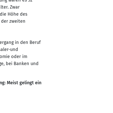
hung waren es 52
lter. Zwar
 die Höhe des
 der zweiten
ergang in den Beruf
Maler-und
nomie oder im
ege, bei Banken und
g: Meist gelingt ein