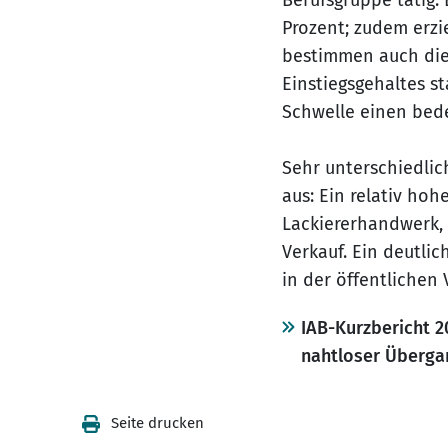
Berufsgruppe tätig.
Prozent; zudem erzie
bestimmen auch die
Einstiegsgehaltes s
Schwelle einen bede
Sehr unterschiedlic
aus: Ein relativ hoh
Lackiererhandwerk, 
Verkauf. Ein deutlic
in der öffentlichen 
IAB-Kurzbericht 2
nahtloser Überga
Seite drucken