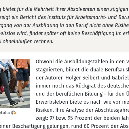
 bietet für die Mehrheit ihrer Absolventen einen zügigen
zeigt ein Bericht des Instituts für Arbeitsmarkt- und Ber
rgang von der Ausbildung in den Beruf nicht ohne Risik
itslos wird, findet später oft keine Beschäftigung im er
 Lohneinbußen rechnen.
Obwohl die Ausbildungszahlen in den 
stagnierten, bildet die duale Berufsaus
der Autoren Holger Seibert und Gabri
immer noch das Rückgrat des deutsche
und der beruflichen Bildung - für den 
Erwerbsleben biete es nach wie vor m
Risiken. Ihre Analyse der Abschlussjahr
otolia
zeigt: 97 bzw. 95 Prozent der beiden Ja
einer Beschäftigung gelungen, rund 60 Prozent der Ab