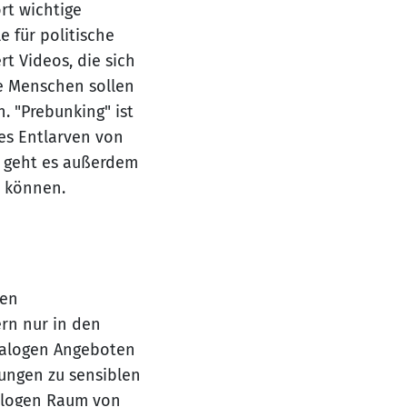
rt wichtige
 für politische
t Videos, die sich
ge Menschen sollen
. "Prebunking" ist
es Entlarven von
" geht es außerdem
n können.
hen
ern nur in den
nalogen Angeboten
tungen zu sensiblen
nalogen Raum von