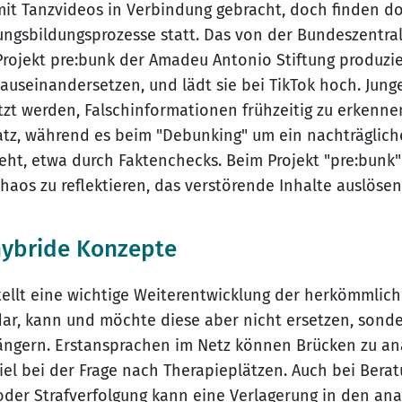
 mit Tanzvideos in Verbindung gebracht, doch finden do
gsbildungsprozesse statt. Das von der Bundeszentrale
Projekt pre:bunk der Amadeu Antonio Stiftung produzier
auseinandersetzen, und lädt sie bei TikTok hoch. Jun
tzt werden, Falschinformationen frühzeitig zu erkennen
atz, während es beim "Debunking" um ein nachträglich
ht, etwa durch Faktenchecks. Beim Projekt "pre:bunk
haos zu reflektieren, das verstörende Inhalte auslöse
hybride Konzepte
stellt eine wichtige Weiterentwicklung der herkömmlic
dar, kann und möchte diese aber nicht ersetzen, sond
längern. Erstansprachen im Netz können Brücken zu a
iel bei der Frage nach Therapieplätzen. Auch bei Bera
oder Strafverfolgung kann eine Verlagerung in den a