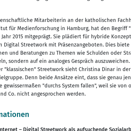
ssenschaftliche Mitarbeiterin an der katholischen Fach
itut für Medienforschung in Hamburg, hat den Begriff "
m Jahr 2015 mitgeprägt. Sie plädiert für hybride Konze
Digital Streetwork mit Präsenzangeboten. Dies biete 
onen und Beratungen zu Themen wie Schulden oder Stra
eln, sondern auf ein analoges Gespräch auszuweichen.
r "klassischen" Streetwork sieht Christina Dinar in de
Zielgruppe. Denn beide Ansätze eint, dass sie genau j
ie gewissermaßen "durchs System fallen", weil sie von
und Co. nicht angesprochen werden.
mationen
nternet – Digital Streetwork als aufsuchende Sozialarb