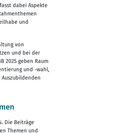
fasst dabei Aspekte
se Rahmenthemen
eilhabe und
altung von
ützen und bei der
TBB 2025 geben Raum
entierung und -wahl,
n Auszubildenden
mmen
. Die Beiträge
llen Themen und