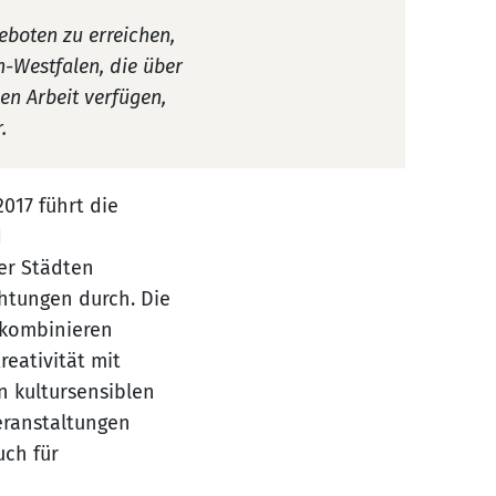
boten zu erreichen,
-Westfalen, die über
en Arbeit verfügen,
.
017 führt die
d
ier Städten
htungen durch. Die
, kombinieren
eativität mit
n kultursensiblen
eranstaltungen
uch für