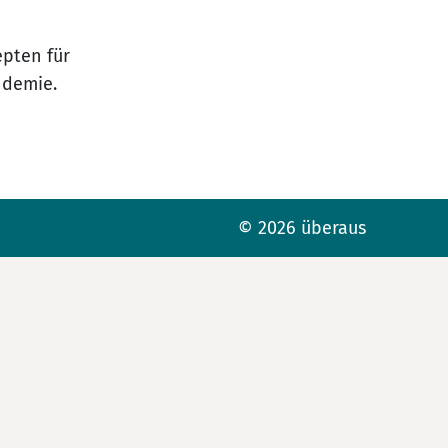
epten für
ndemie.
© 2026 überaus