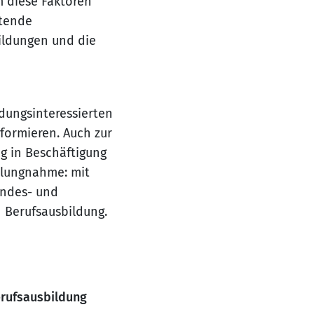
m diese Faktoren
itende
ildungen und die
ldungsinteressierten
formieren. Auch zur
g in Beschäftigung
llungnahme: mit
andes- und
 Berufsausbildung.
erufsausbildung