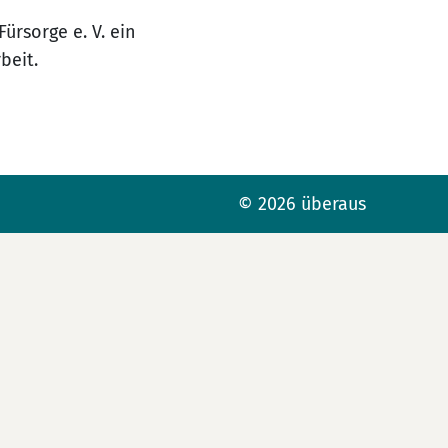
ürsorge e. V. ein
beit.
© 2026 überaus