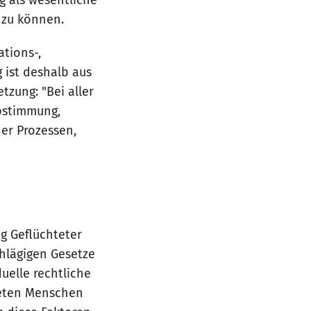
g als wesentliche
 zu können.
ations-,
g ist deshalb aus
tzung: "Bei aller
Abstimmung,
r Prozessen,
ng Geflüchteter
hlägigen Gesetze
uelle rechtliche
teten Menschen