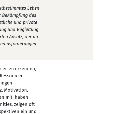
lbstbestimmtes Leben
der Bekämpfung des
tliche und private
tung und Begleitung
rten Ansatz, der an
 Herausforderungen
ncen zu erkennen,
 Ressourcen
ringen
z, Motivation,
en mit, haben
ties, zeigen oft
spektiven ein und