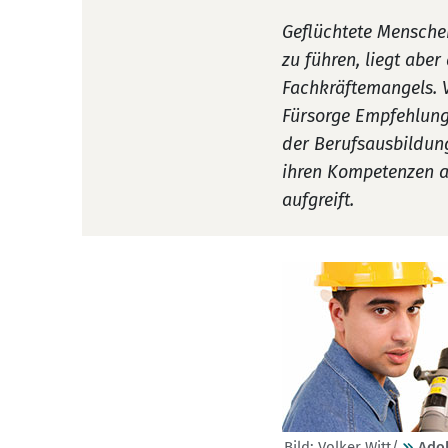
Geflüchtete Menschen
zu führen, liegt abe
Fachkräftemangels. V
Fürsorge Empfehlunge
der Berufsausbildung
ihren Kompetenzen a
aufgreift.
Bild: Volker Witt/
Ado