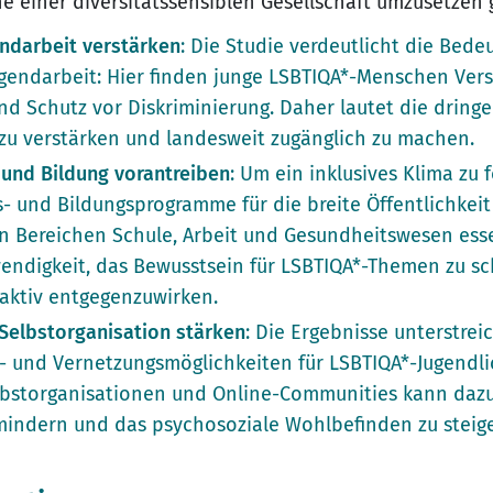
e einer diversitätssensiblen Gesellschaft umzusetzen g
endarbeit verstärken
: Die Studie verdeutlicht die Bede
gendarbeit: Hier finden junge LSBTIQA*-Menschen Vers
nd Schutz vor Diskriminierung. Daher lautet die drin
zu verstärken und landesweit zugänglich zu machen.
 und Bildung vorantreiben
: Um ein inklusives Klima zu 
s- und Bildungsprogramme für die breite Öffentlichkeit
n Bereichen Schule, Arbeit und Gesundheitswesen essen
endigkeit, das Bewusstsein für LSBTIQA*-Themen zu s
 aktiv entgegenzuwirken.
Selbstorganisation stärken
: Die Ergebnisse unterstrei
 und Vernetzungsmöglichkeiten für LSBTIQA*-Jugendli
bstorganisationen und Online-Communities kann dazu
rmindern und das psychosoziale Wohlbefinden zu steig