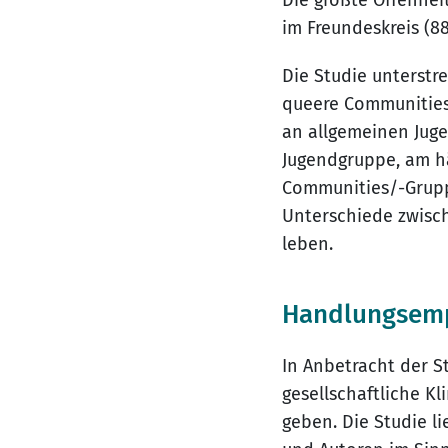
Die größte Offenhei
im Freundeskreis (88
Die Studie unterstre
queere Communities s
an allgemeinen Jug
Jugendgruppe, am hä
Communities/-Gruppe
Unterschiede zwisch
leben.
Handlungsem
In Anbetracht der S
gesellschaftliche K
geben. Die Studie l