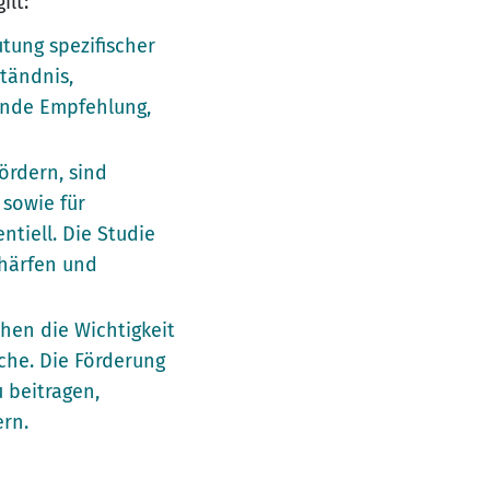
ilt:
utung spezifischer
tändnis,
gende Empfehlung,
fördern, sind
 sowie für
tiell. Die Studie
chärfen und
chen die Wichtigkeit
che. Die Förderung
 beitragen,
ern.