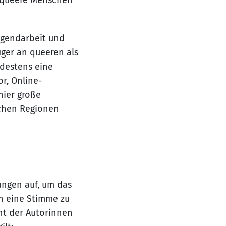
e queere Menschen
Jugendarbeit und
iger an queeren als
destens eine
r, Online-
hier große
ichen Regionen
ungen auf, um das
rn eine Stimme zu
ht der Autorinnen