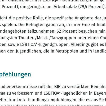
t im Umgang mit ihrer LSBTIQA*-Identität zeigen jung
 Prozent), die geringste am Arbeitsplatz (29,5 Prozent).
icht die positive Rolle, die spezifische Angebote der 
pielen. Die Befragten gaben an, in ihrer Freizeit häuf
endangeboten teilzunehmen: 62 Prozent besuchen min
ufigsten Theater-/Musik-/Tanzgruppen oder einen Cho
n sowie LSBTIQA*-Jugendgruppen. Allerdings gibt es 
en den Jugendlichen, die in Metropolen und in ländl
pfehlungen
tudienerkenntnisse ruft der BJR zu verstärkten Bemüh
lima zu verbessern und LSBTIQA*-Jugendlichen in Baye
iefert konkrete Handlungsempfehlungen, die es aus Sic