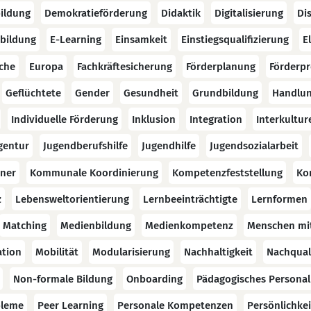
ildung
Demokratieförderung
Didaktik
Digitalisierung
Di
bildung
E-Learning
Einsamkeit
Einstiegsqualifizierung
E
che
Europa
Fachkräftesicherung
Förderplanung
Förderp
Geflüchtete
Gender
Gesundheit
Grundbildung
Handlun
Individuelle Förderung
Inklusion
Integration
Interkultu
gentur
Jugendberufshilfe
Jugendhilfe
Jugendsozialarbeit
ner
Kommunale Koordinierung
Kompetenzfeststellung
Kon
z
Lebensweltorientierung
Lernbeeinträchtigte
Lernformen
Matching
Medienbildung
Medienkompetenz
Menschen mit
ation
Mobilität
Modularisierung
Nachhaltigkeit
Nachquali
Non-formale Bildung
Onboarding
Pädagogisches Personal
bleme
Peer Learning
Personale Kompetenzen
Persönlichke