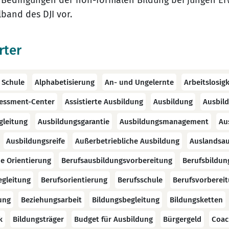
 Bedingungen der non-formalen Bildung bei jungen Er
band des DJI vor.
rter
 Schule
Alphabetisierung
An- und Ungelernte
Arbeitslosigk
essment-Center
Assistierte Ausbildung
Ausbildung
Ausbil
gleitung
Ausbildungsgarantie
Ausbildungsmanagement
Au
Ausbildungsreife
Außerbetriebliche Ausbildung
Auslandsau
he Orientierung
Berufsausbildungsvorbereitung
Berufsbildu
egleitung
Berufsorientierung
Berufsschule
Berufsvorberei
ung
Beziehungsarbeit
Bildungsbegleitung
Bildungsketten
k
Bildungsträger
Budget für Ausbildung
Bürgergeld
Coac