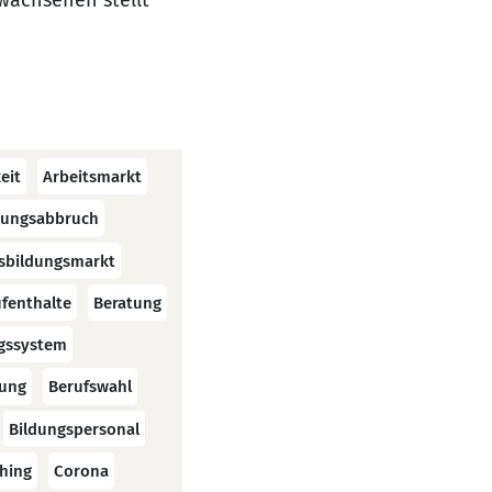
wachsenen stellt
eit
Arbeitsmarkt
dungsabbruch
sbildungsmarkt
fenthalte
Beratung
ngssystem
tung
Berufswahl
Bildungspersonal
hing
Corona