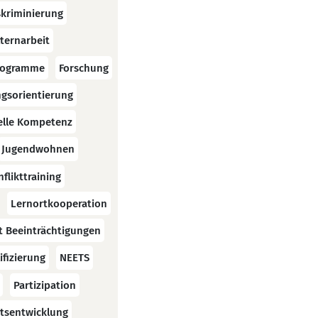
skriminierung
lternarbeit
rogramme
Forschung
gsorientierung
relle Kompetenz
Jugendwohnen
flikttraining
Lernortkooperation
 Beeinträchtigungen
fizierung
NEETS
Partizipation
itsentwicklung