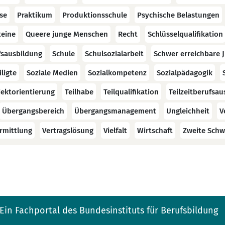
se
Praktikum
Produktionsschule
Psychische Belastungen
teine
Queere junge Menschen
Recht
Schlüsselqualifikation
fsausbildung
Schule
Schulsozialarbeit
Schwer erreichbare 
ligte
Soziale Medien
Sozialkompetenz
Sozialpädagogik
jektorientierung
Teilhabe
Teilqualifikation
Teilzeitberufsau
Übergangsbereich
Übergangsmanagement
Ungleichheit
V
rmittlung
Vertragslösung
Vielfalt
Wirtschaft
Zweite Schw
Ein Fachportal des Bundesinstituts für Berufsbildung